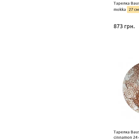
Тарелка Baus
mokka
27 см
873
грн.
Тарелка Baus
cinnamon 24 