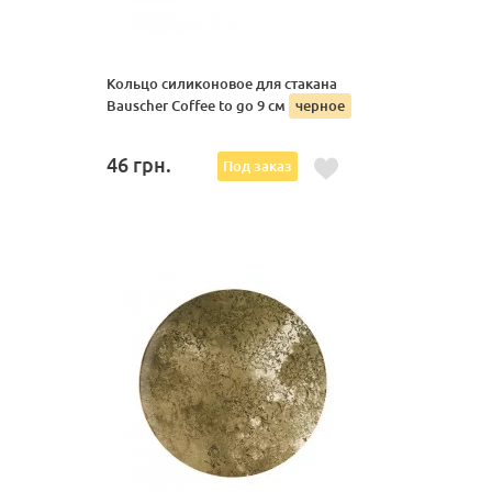
Кольцо силиконовое для стакана
Bauscher Сoffee to go 9 см
черное
46
грн.
Под заказ