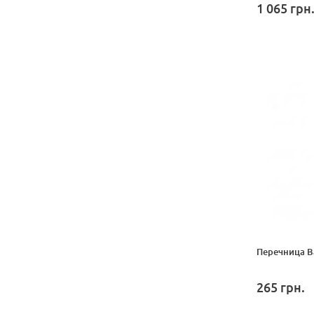
1 065
грн
Перечница B
265
грн.