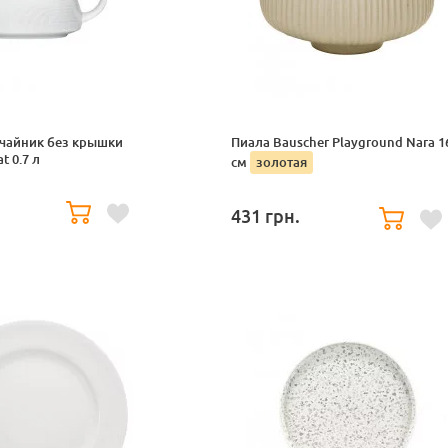
чайник без крышки
Пиала Bauscher Playground Nara 1
t 0.7 л
см
золотая
.
431
грн.