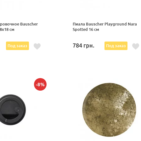
ровочное Bauscher
Пиала Bauscher Playground Nara
8x18 см
Spotted 16 см
784
грн.
Под заказ
Под заказ
-8%