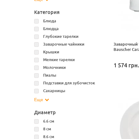
Категория
Блюда
Блюдца
Глубокие тарелки
Заварочные чайники
Заварочный 
Bauscher Cara
Крышки
Мелкие тарелки
1 574
грн
Молочники
Пиалы
Подставки для зубочисток
Сахарницы
Еще
Диаметр
6.6 см
8 см
8.6 см