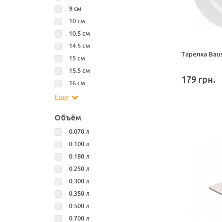
9 см
10 см
10.5 см
14.5 см
Тарелка Baus
15 см
15.5 см
179
грн.
16 см
Еще
Объём
0.070 л
0.100 л
0.180 л
0.250 л
0.300 л
0.350 л
0.500 л
0.700 л