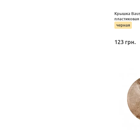
Крышка Bausc
пластиковая 
черная
123
грн.