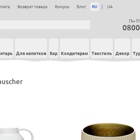
RU
|
плата
Возврат товара
Бонусы
Блог
UA
Пн-Пт
0800
нтарь
Для напитков
Бар
Кондитерам
Текстиль
Декор
Ту
auscher