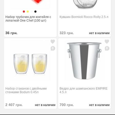
Набор трубочек для коктейля с
Кувшин Bormioli Rocco Rolly 2.5 л
лопаткой One Chef (100 шт)
36
грн.
323
грн.
нет в наличии
0
0
Набор стаканов с двойными
Ведро для шампанского EMPIRE
стенками Bodum 0.45л
4.5 л
2 407
грн.
700
грн.
нет в наличии
нет в наличии