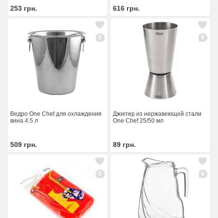
253
грн.
616
грн.
0
0
Ведро One Chef для охлаждения
Джиггер из нержавеющей стали
вина 4.5 л
One Chef 25/50 мл
509
грн.
89
грн.
0
0