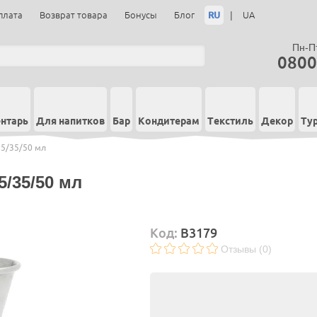
RU
|
плата
Возврат товара
Бонусы
Блог
UA
Пн-Пт
0800
нтарь
Для напитков
Бар
Кондитерам
Текстиль
Декор
Ту
25/35/50 мл
5/35/50 мл
Код:
B3179
Отзывы (0)