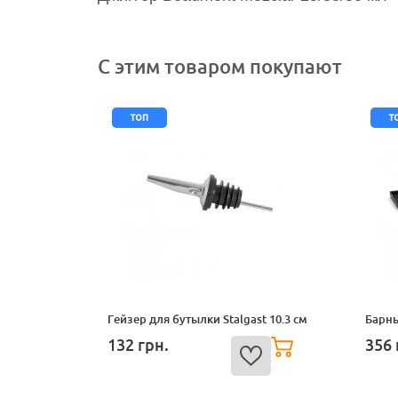
С этим товаром покупают
топ
т
Гейзер для бутылки Stalgast 10.3 см
Барны
132
грн.
356