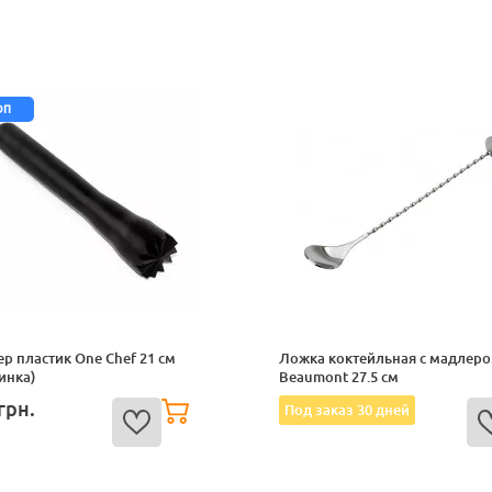
оп
р пластик One Chef 21 см
Ложка коктейльная с мадлер
инка)
Beaumont 27.5 см
грн.
Под заказ 30 дней