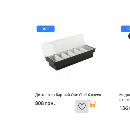
топ
т
Диспенсер барный One Chef 6 ячеек
Мадле
(снеж
808
грн.
136