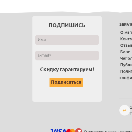
ПОДПИШИСЬ
SERVI
О маг
Конт
Отзы
Блог
ЧеГо?
Публи
Скидку гарантируем!
Поли
конфи
1
↩
т
© интернет-магазин: посуда