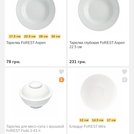
17.5 см
22.5 см
28 см
30 см
Тарелка FoREST Aspen
Тарелка глубокая FoREST Aspen
22.5 см
78
грн.
231
грн.
1
0
12 см
14.5 см
17 см
Тарелка для мисо-супа с крышкой
Блюдце FoREST Mira
FoREST Fudo 0.43 л