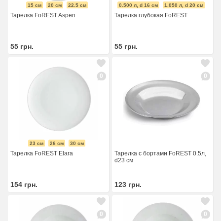
15 см
20 см
22.5 см
0.500 л, d 16 cм
1.050 л, d 20 см
Тарелка FoREST Aspen
Тарелка глубокая FoREST
55
грн.
55
грн.
0
0
23 см
26 см
30 см
Тарелка FoREST Elara
Тарелка с бортами FoREST 0.5л,
d23 см
154
грн.
123
грн.
0
0