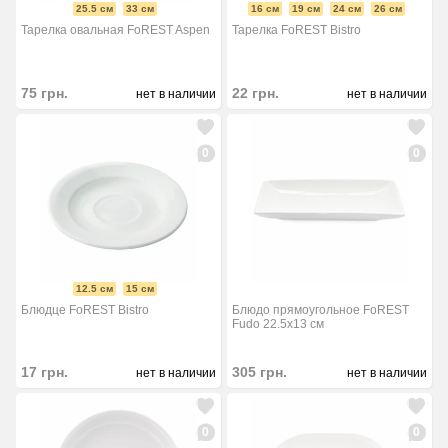
25.5 см
33 см
16 см
19 см
24 см
26 см
Тарелка овальная FoREST Aspen
Тарелка FoREST Bistro
75
грн.
22
грн.
нет в наличии
нет в наличии
0
0
12.5 см
15 см
Блюдце FoREST Bistro
Блюдо прямоугольное FoREST
Fudo 22.5х13 см
17
грн.
305
грн.
нет в наличии
нет в наличии
0
0