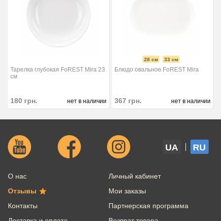
28 см
33 см
Тарелка глубокая FoREST Mira 23
Блюдо овальное FoREST Mira
см
180
грн.
367
грн.
нет в наличии
нет в наличии
UA
RU
О нас
Личный кабинет
Отзывы
Мои заказы
Контакты
Партнерская программа
Доставка и оплата
Возврат товара