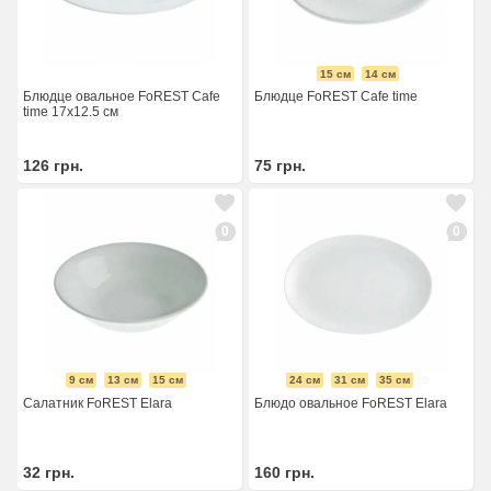
15 см
14 см
Блюдце овальное FoREST Cafe
Блюдце FoREST Cafe time
time 17х12.5 см
126
грн.
75
грн.
0
0
9 см
13 см
15 см
24 см
31 см
35 см
Салатник FoREST Elara
Блюдо овальное FoREST Elara
32
грн.
160
грн.