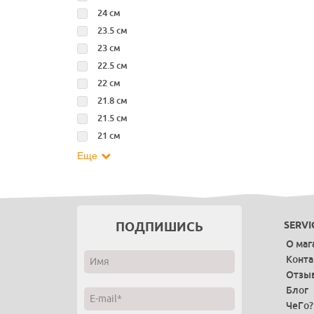
24 см
23.5 см
23 см
22.5 см
22 см
21.8 см
21.5 см
21 см
Еще
ПОДПИШИСЬ
SERVI
О маг
Конт
Отзы
Блог
ЧеГо?