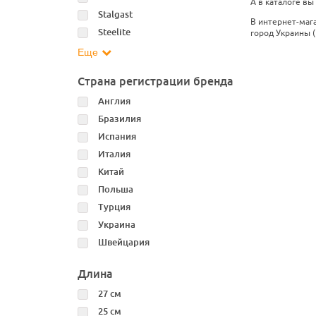
А в каталоге вы
Stalgast
В интернет-маг
Steelite
город Украины (
Еще
Страна регистрации бренда
Англия
Бразилия
Испания
Италия
Китай
Польша
Турция
Украина
Швейцария
Длина
27 см
25 см