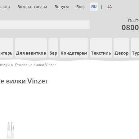
RU
|
плата
Возврат товара
Бонусы
Блог
UA
Пн-Пт
0800
нтарь
Для напитков
Бар
Кондитерам
Текстиль
Декор
Ту
вилки
>
Столовые вилки Vinzer
е вилки Vinzer