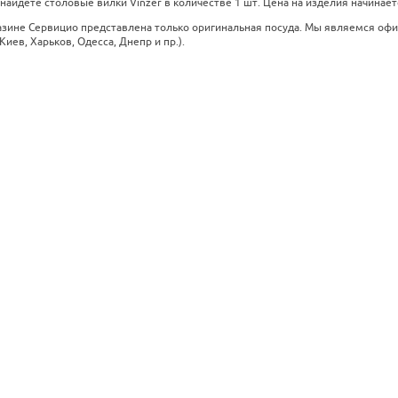
 найдете столовые вилки Vinzer в количестве 1 шт. Цена на изделия начинаетс
азине Сервицио представлена только оригинальная посуда. Мы являемся оф
Киев, Харьков, Одесса, Днепр и пр.).