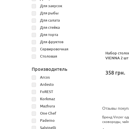
Для закусок
Для рыбы
Для салата
Для стейка
Для торта
Для фруктов
Сервировочная
Набор столо
Столовая
VIENNA 2 шт
Производитель
358
грн.
Arcos
Ardesto
FoREST
Korkmaz
Mazhura
Отзывы покуп
One Chef
Бренд Vinzer о
Paderno
сковороды, чай
Salvinelli