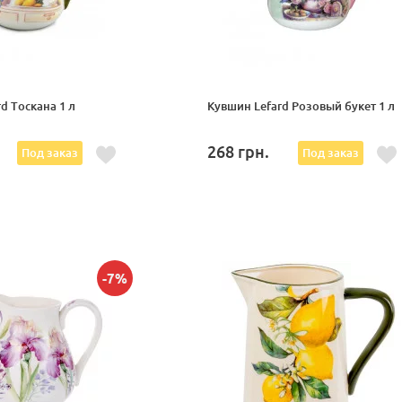
d Тоскана 1 л
Кувшин Lefard Розовый букет 1 л
268
грн.
Под заказ
Под заказ
-7%