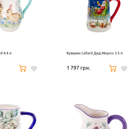
d 4.4 л
Кувшин Lefard Дед Мороз 3.5 л
1 797
грн.