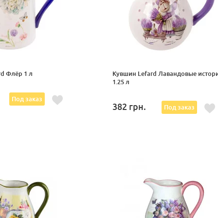
d Флёр 1 л
Кувшин Lefard Лавандовые истор
1.25 л
Под заказ
382
грн.
Под заказ