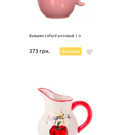
Кувшин Lefard розовый 1 л
373
грн.
Под заказ