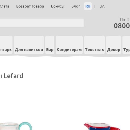
RU
|
плата
Возврат товара
Бонусы
Блог
UA
Пн-Пт
0800
нтарь
Для напитков
Бар
Кондитерам
Текстиль
Декор
Ту
 Lefard