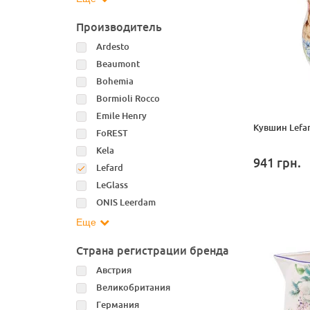
Производитель
Ardesto
Beaumont
Bohemia
Bormioli Rocco
Emile Henry
Кувшин Lefar
FoREST
Kela
941
грн.
Lefard
LeGlass
ONIS Leerdam
Еще
Страна регистрации бренда
Австрия
Великобритания
Германия