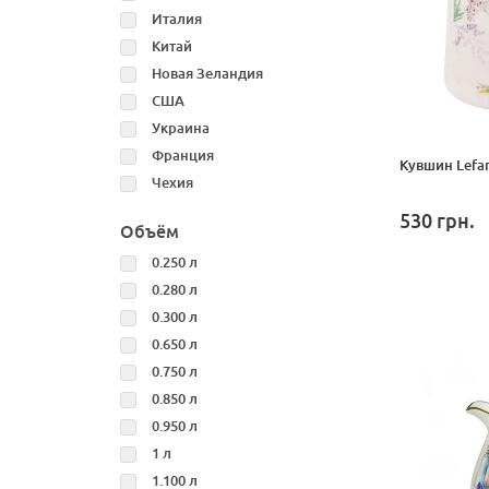
Италия
Китай
Новая Зеландия
США
Украина
Франция
Кувшин Lefar
Чехия
530
грн.
Объём
0.250 л
0.280 л
0.300 л
0.650 л
0.750 л
0.850 л
0.950 л
1 л
1.100 л