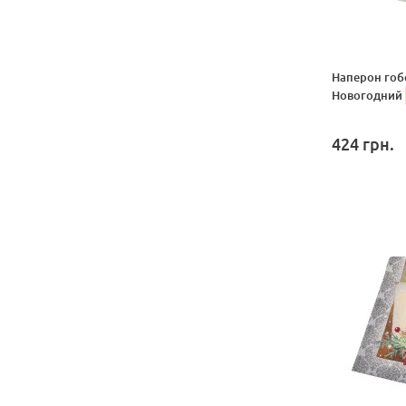
Наперон гоб
Новогодний
424
грн.