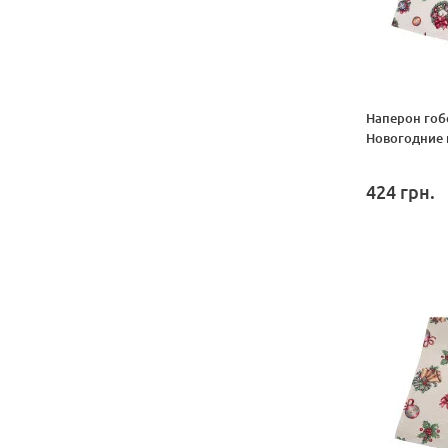
Наперон гоб
Новогодние
424
грн.