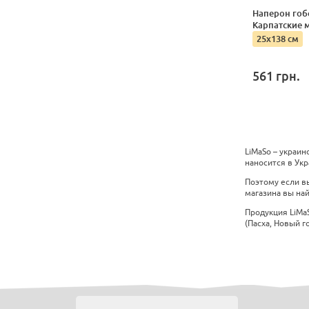
Наперон гоб
Карпатские 
25x138 см
561
грн.
LiMaSo – украин
наносится в Укр
Поэтому если в
магазина вы най
Продукция LiMa
(Пасха, Новый г