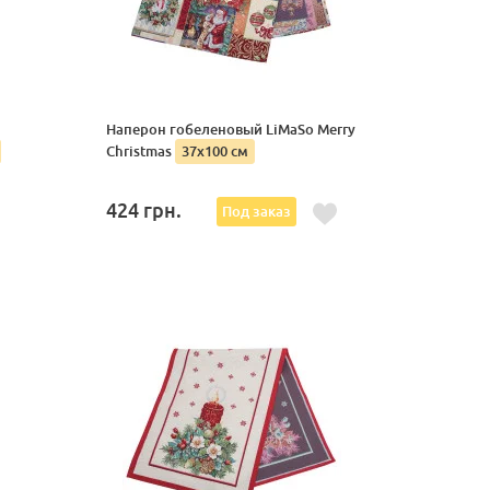
Наперон гобеленовый LiMaSo Merry
Christmas
37х100 см
424
грн.
Под заказ