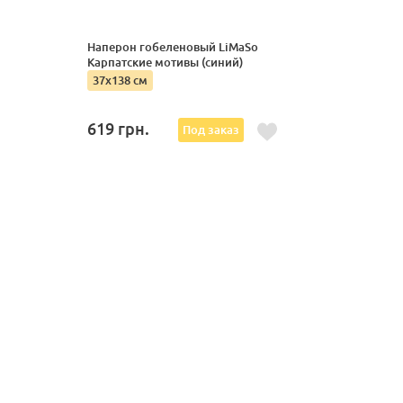
Наперон гобеленовый LiMaSo
Карпатские мотивы (синий)
37x138 см
619
грн.
Под заказ