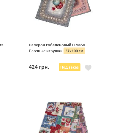
та
Наперон гобеленовый LiMaSo
Ёлочные игрушки
37х100 см
424
грн.
Под заказ