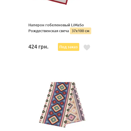
Наперон гобеленовый LiMaSo
Рождественская свеча
37х100 см
424
грн.
Под заказ