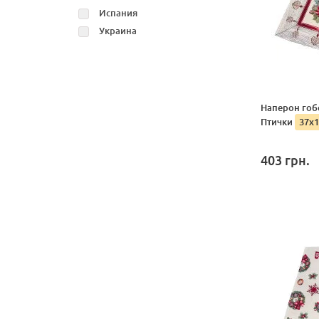
Испания
Украина
Наперон гоб
Птички
37х1
403
грн.