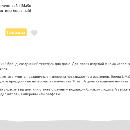
еленовый LiMaSo
мотивы (красный)
Под заказ
ский бренд, создающий текстиль для дома. Для своих изделий фирма использу
аине.
ы хотите купить праздничные напероны нестандартных размеров, бренд LiMaS
дёте праздничные напероны в количестве 16 шт. А цена на изделия начинаетс
So украсит ваш дом или станет отличным подарком близким людям. А также 
од) скатерти, напероны или салфетки.