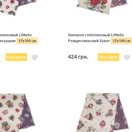
еленовый LiMaSo
Наперон гобеленовый LiMaSo
 игрушки
37х100 см
Рождественский букет
37х100 см
424
грн.
Под заказ
Под заказ