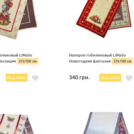
еленовый LiMaSo
Наперон гобеленовый LiMaSo
мпозиция
37х100 см
Новогодняя фантазия
37х100 см
340
грн.
Под заказ
Под заказ