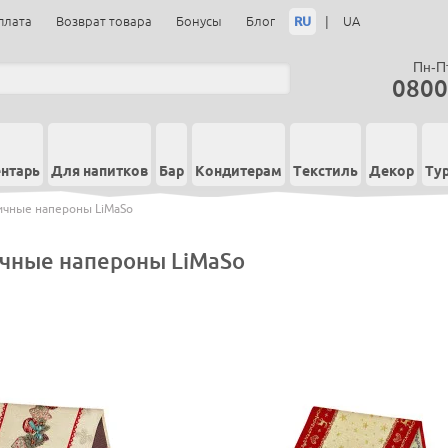
RU
|
плата
Возврат товара
Бонусы
Блог
UA
Пн-Пт
0800
нтарь
Для напитков
Бар
Кондитерам
Текстиль
Декор
Ту
ичные напероны LiMaSo
чные напероны LiMaSo