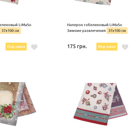
еленовый LiMaSo
Наперон гобеленовый LiMaSo
37х100 см
Зимние развлечения
37х100 см
175
грн.
Под заказ
Под заказ