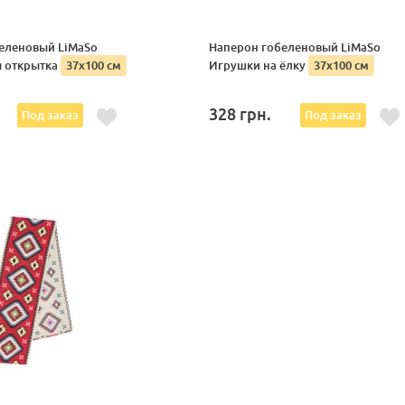
еленовый LiMaSo
Наперон гобеленовый LiMaSo
 открытка
37х100 см
Игрушки на ёлку
37х100 см
328
грн.
Под заказ
Под заказ