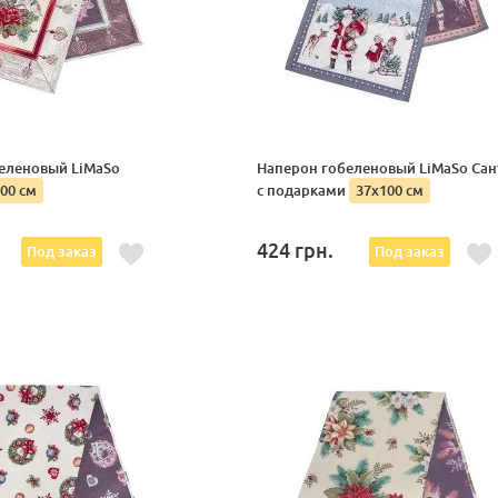
еленовый LiMaSo
Наперон гобеленовый LiMaSo Сан
00 см
с подарками
37х100 см
424
грн.
Под заказ
Под заказ