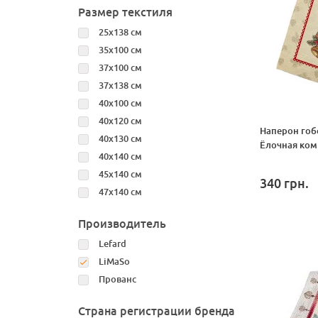
Размер текстиля
25x138 см
35х100 см
37х100 см
37x138 см
40х100 см
40х120 см
Наперон гоб
40х130 см
Ёлочная ко
40х140 см
45х140 см
340
грн.
47х140 см
Производитель
Lefard
LiMaSo
Прованс
Страна регистрации бренда