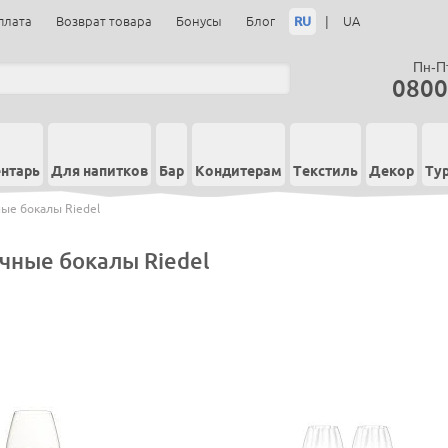
RU
|
плата
Возврат товара
Бонусы
Блог
UA
Пн-Пт
0800
нтарь
Для напитков
Бар
Кондитерам
Текстиль
Декор
Ту
ые бокалы Riedel
чные бокалы Riedel