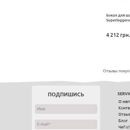
Бокал для ш
Superleggero 
4 212
грн
Отзывы покуп
ПОДПИШИСЬ
SERVI
О маг
Конт
Отзы
Блог
ЧеГо?