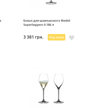
а
Бокал для шампанского Riedel
Superleggero 0.186 л
3 381
грн.
Под заказ