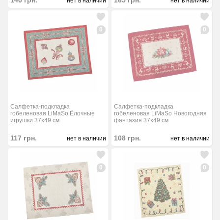
140
грн.
165
грн.
нет в наличии
нет в наличии
0
0
Салфетка-подкладка
Салфетка-подкладка
гобеленовая LiMaSo Ёлочные
гобеленовая LiMaSo Новогодняя
игрушки 37x49 см
фантазия 37x49 см
117
грн.
108
грн.
нет в наличии
нет в наличии
0
0