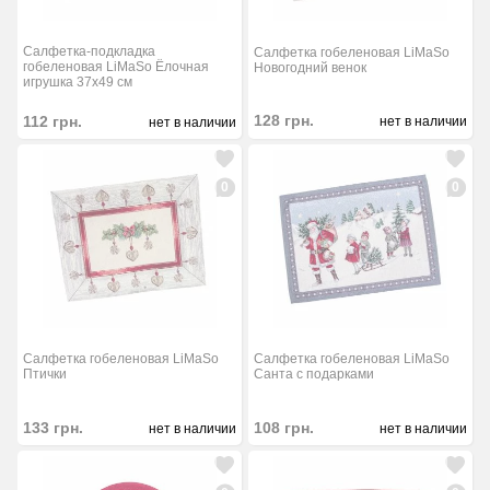
Салфетка-подкладка
Салфетка гобеленовая LiMaSo
гобеленовая LiMaSo Ёлочная
Новогодний венок
игрушка 37x49 см
128
грн.
112
грн.
нет в наличии
нет в наличии
0
0
Салфетка гобеленовая LiMaSo
Салфетка гобеленовая LiMaSo
Птички
Санта с подарками
133
грн.
108
грн.
нет в наличии
нет в наличии