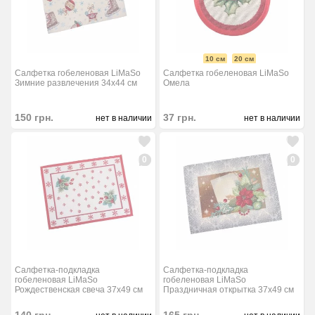
10 см
20 см
Салфетка гобеленовая LiMaSo
Салфетка гобеленовая LiMaSo
Зимние развлечения 34x44 см
Омела
150
грн.
37
грн.
нет в наличии
нет в наличии
0
0
Салфетка-подкладка
Салфетка-подкладка
гобеленовая LiMaSo
гобеленовая LiMaSo
Рождественская свеча 37x49 см
Праздничная открытка 37x49 см