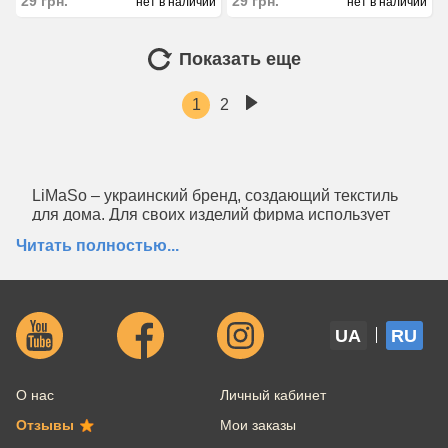
29
грн.
29
грн.
нет в наличии
нет в наличии
Показать еще
1
2
LiMaSo – украинский бренд, создающий текстиль
для дома. Для своих изделий фирма использует
качественные ткани из Испании, а рисунок
Читать полностью...
создается и наносится в Украине.
Поэтому если вы хотите купить новогодние
салфетки нестандартных размеров, бренд LiMaSo
отошьёт их специально по вашим замерам. В
UA
RU
каталоге магазина вы найдёте новогодние
салфетки в количестве 32 шт. А цена на изделия
начинается от 29 грн.
О нас
Личный кабинет
Отзывы
Продукция LiMaSo украсит ваш дом или станет
Мои заказы
отличным подарком близким людям. А также вы