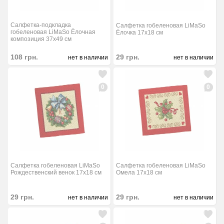
Салфетка-подкладка
Салфетка гобеленовая LiMaSo
гобеленовая LiMaSo Ёлочная
Ёлочка 17x18 см
композиция 37x49 см
29
грн.
108
грн.
нет в наличии
нет в наличии
0
0
Салфетка гобеленовая LiMaSo
Салфетка гобеленовая LiMaSo
Рождественский венок 17x18 см
Омела 17x18 см
29
грн.
29
грн.
нет в наличии
нет в наличии