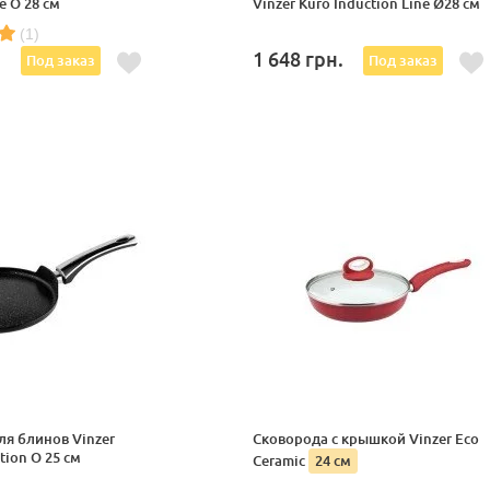
e O 28 см
Vinzer Kuro Induction Line Ø28 см
(1)
.
1 648
грн.
Под заказ
Под заказ
ля блинов Vinzer
Сковорода с крышкой Vinzer Eco
tion O 25 см
Ceramic
24 см