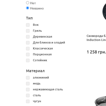
Нет
Неважно
Тип
Вок
Гриль
Сковорода б
Деревенская
Induction Lin
Для блинов и оладий
Классическая
1 258
грн
Порционная
Сотейник
Материал
алюминий
медь
нержавеющая сталь
сталь
чугун