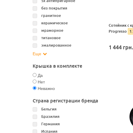
5х антипригарное
без покрытия
гранитное
керамическое
Сотейник с 
мраморное
Progresso
1.
титановое
эмалированное
1 444
грн
Еще
Крышка в комплекте
Да
Нет
Неважно
Страна регистрации бренда
Бельгия
Бразилия
Германия
Испания