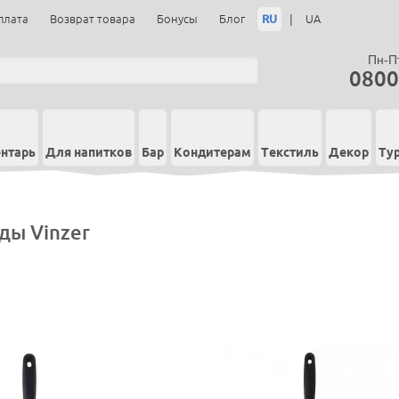
RU
|
плата
Возврат товара
Бонусы
Блог
UA
Пн-Пт
0800
нтарь
Для напитков
Бар
Кондитерам
Текстиль
Декор
Ту
ды Vinzer