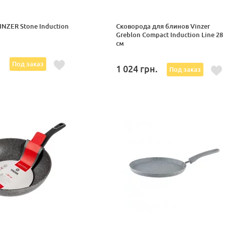
NZER Stone Induction
Сковорода для блинов Vinzer
Greblon Compact Induction Line 28
см
.
Под заказ
1 024
грн.
Под заказ