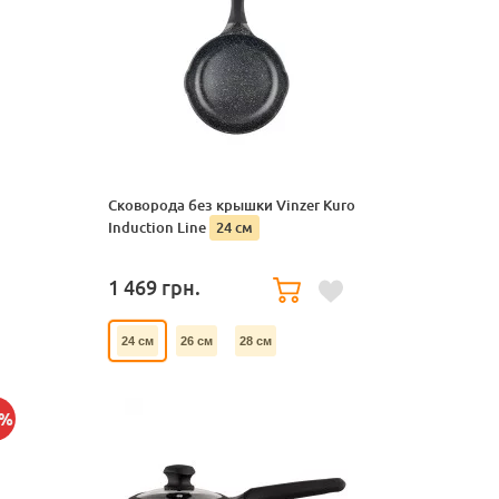
Сковорода без крышки Vinzer Kuro
Induction Line
24 см
1 469
грн.
24 см
26 см
28 см
0%