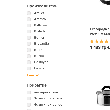
Производитель
Atelier
Ardesto
Ballarini
Сковорода с
Bialetti
Premium Gran
Borner
Brabantia
1 489
грн
Brioni
Brizoll
De Buyer
Fiskars
Еще
Покрытие
антипригарное
3х антипригарное
4х антипригарное