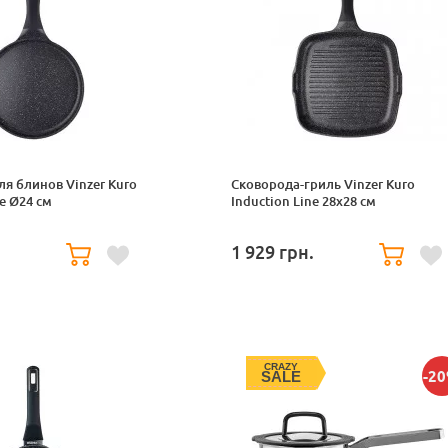
я блинов Vinzer Kuro
Сковорода-гриль Vinzer Kuro
ne Ø24 см
Induction Line 28x28 см
.
1 929
грн.
CRAZY
SALE
-2