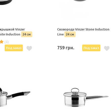
 крышкой Vinzer
Сковорода Vinzer Stone Induction
ite Induction
24 см
Line
24 см
(4)
.
759
грн.
Под заказ
Под заказ