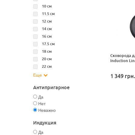
10 см
11.5 см
12 см
14 см
16 см
17.5 см
18 см
Сковорода дл
20 см
Induction Li
22 см
Еще
1 349
грн
Антипригарное
Да
Нет
Неважно
Индукция
Да