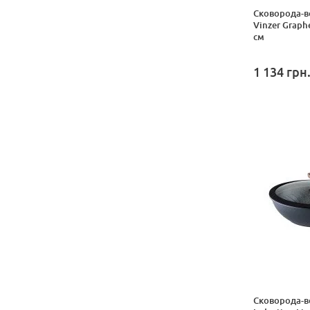
Сковорода-в
Vinzer Graph
см
1 134
грн
Сковорода-во