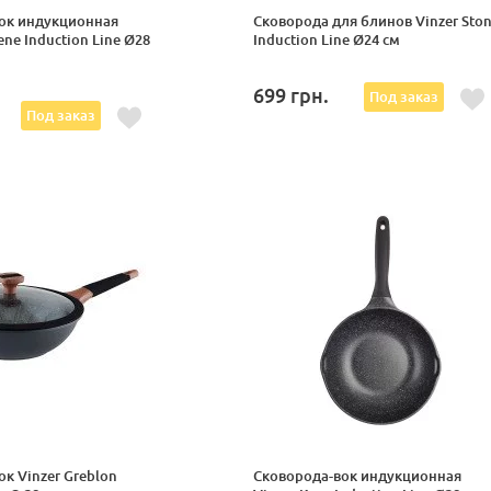
ок индукционная
Сковорода для блинов Vinzer Sto
ene Induction Line Ø28
Induction Line Ø24 см
699
грн.
Под заказ
.
Под заказ
к Vinzer Greblon
Сковорода-вок индукционная