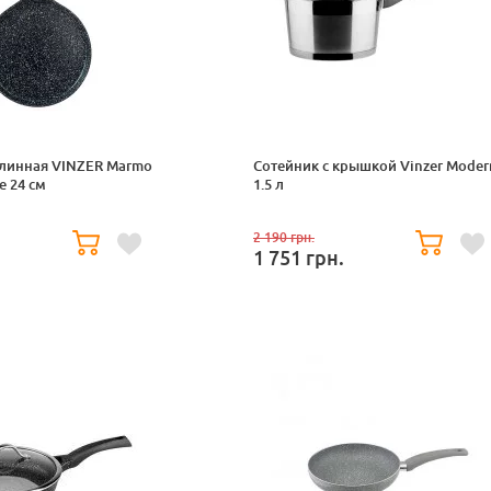
линная VINZER Marmo
Сотейник с крышкой Vinzer Moder
e 24 см
1.5 л
.
2 190
грн.
1 751
грн.