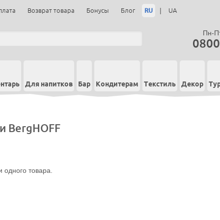
RU
|
плата
Возврат товара
Бонусы
Блог
UA
Пн-Пт
0800
нтарь
Для напитков
Бар
Кондитерам
Текстиль
Декор
Ту
и BergHOFF
 одного товара.