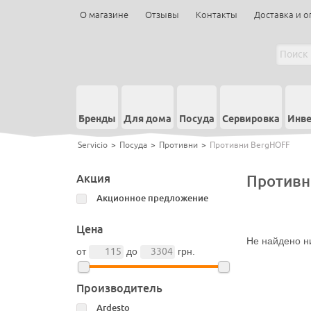
О магазине
Отзывы
Контакты
Доставка и о
Бренды
Для дома
Посуда
Сервировка
Инве
Servicio
>
Посуда
>
Противни
>
Противни BergHOFF
Акция
Противн
Акционное предложение
Цена
Не найдено ни
от
до
грн.
Производитель
Ardesto