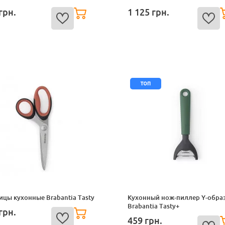
грн.
1 125
грн.
топ
цы кухонные Brabantia Tasty
Кухонный нож-пиллер Y-обра
Brabantia Tasty+
грн.
459
грн.