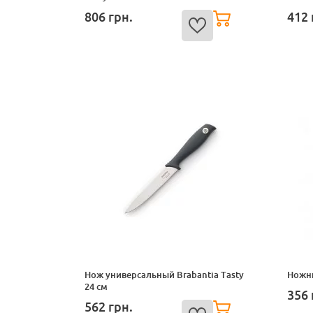
806
грн.
412
Нож универсальный Brabantia Tasty
Ножни
24 см
356
562
грн.