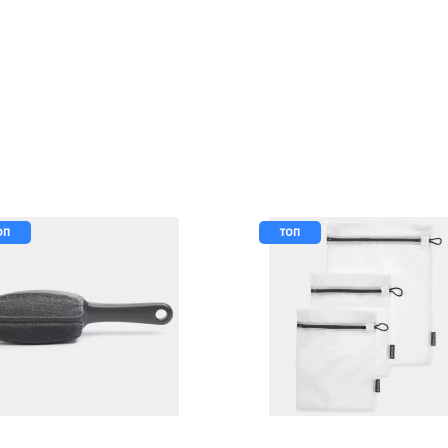
оп
топ