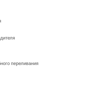
я
одителя
бного переливания