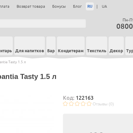
RU
|
плата
Возврат товара
Бонусы
Блог
UA
Пн-Пт
0800
нтарь
Для напитков
Бар
Кондитерам
Текстиль
Декор
Ту
tia Tasty 1.5 л
ntia Tasty 1.5 л
Код:
122163
Отзывы (0)