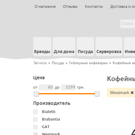
О магазине
Отзывы
Контакты
Доставка и о
Бренды
Для дома
Посуда
Сервировка
Инве
Servicio
>
Посуда
>
Гейзерные кофеварки
>
Кофейные а
Цена
Кофейны
от
до
грн.
Westmark
Производитель
Bialetti
Brabantia
GAT
Westmark