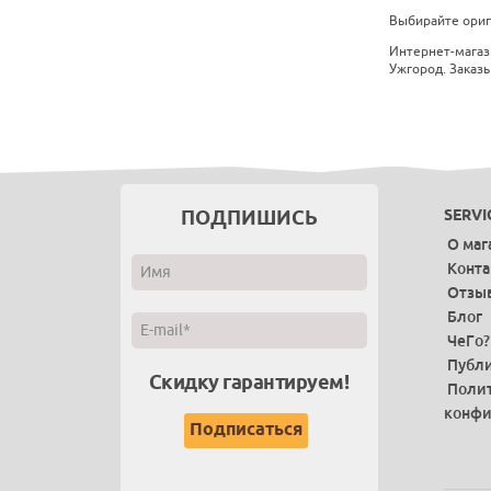
Выбирайте ориги
Интернет-магаз
Ужгород. Заказы
ПОДПИШИСЬ
SERVI
О маг
Конт
Отзы
Блог
ЧеГо?
Публи
Скидку гарантируем!
Поли
конфи