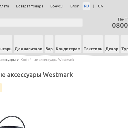
RU
|
плата
Возврат товара
Бонусы
Блог
UA
Пн-Пт
0800
нтарь
Для напитков
Бар
Кондитерам
Текстиль
Декор
Ту
ксессуары
>
Кофейные аксессуары Westmark
е аксессуары Westmark