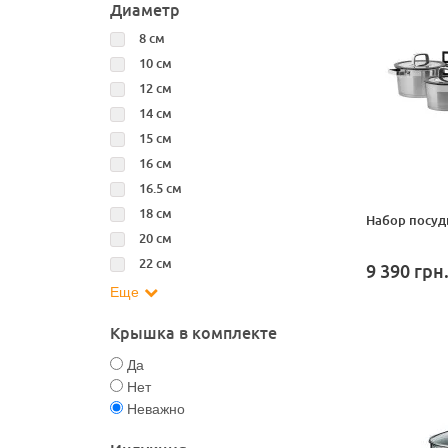
Диаметр
8 см
10 см
12 см
14 см
15 см
16 см
16.5 см
18 см
Набор посуды
20 см
22 см
9 390
грн
Еще
Крышка в комплекте
Да
Нет
Неважно