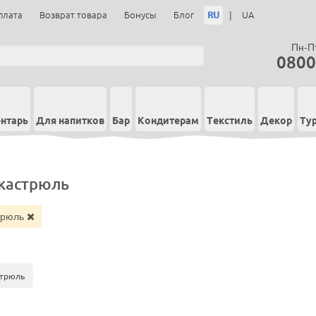
RU
|
плата
Возврат товара
Бонусы
Блог
UA
Пн-Пт
0800
нтарь
Для напитков
Бар
Кондитерам
Текстиль
Декор
Ту
кастрюль
трюль
стрюль