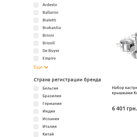
Ardesto
Ballarini
Bialetti
Brabantia
Brioni
Brizoll
De Buyer
Empire
Еще
Страна регистрации бренда
Набор кастр
Бельгия
крышками Kor
Бразилия
Германия
6 401
грн
Индия
Испания
Италия
Китай