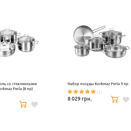
юль со стеклянными
Набор посуды Korkmaz Perla 9 пр.
kmaz Perla (8 пр)
(1)
8 029
грн.
.