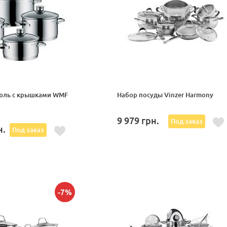
юль с крышками WMF
Набор посуды Vinzer Harmony
9 979
грн.
Под заказ
н.
Под заказ
-7%