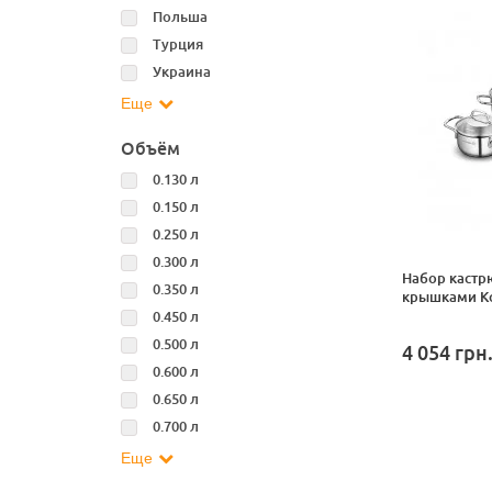
Польша
Турция
Украина
Еще
Объём
0.130 л
0.150 л
0.250 л
0.300 л
Набор кастр
0.350 л
крышками Kor
0.450 л
0.500 л
4 054
грн
0.600 л
0.650 л
0.700 л
Еще