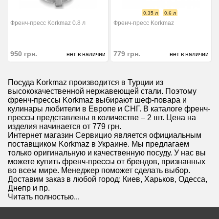
0.35 л
0.6 л
Френч-пресс Korkmaz 0.8 л
Френч-пресс Korkmaz
950
грн.
779
грн.
нет в наличии
нет в наличии
Посуда Korkmaz производится в Турции из
высококачественной нержавеющей стали. Поэтому
френч-прессы Korkmaz выбирают шеф-повара и
кулинары любители в Европе и СНГ. В каталоге френч-
прессы представлены в количестве – 2 шт. Цена на
изделия начинается от 779 грн.
Интернет магазин Сервицио является официальным
поставщиком Korkmaz в Украине. Мы предлагаем
только оригинальную и качественную посуду. У нас вы
можете купить френч-прессы от брендов, признанных
во всем мире. Менеджер поможет сделать выбор.
Доставим заказ в любой город: Киев, Харьков, Одесса,
Днепр и пр.
Читать полностью...