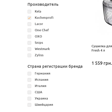
Производитель
Kela
Kuchenprofi
Lacor
One Chef
OXO
Snips
Сушилка для 
Westmark
Fresh 4 л
Zyliss
1 559
грн
Страна регистрации бренда
Германия
Испания
Италия
США
Украина
Швейцария