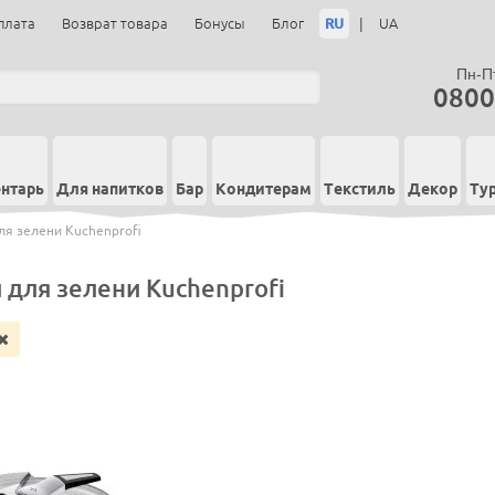
RU
|
плата
Возврат товара
Бонусы
Блог
UA
Пн-Пт
0800
нтарь
Для напитков
Бар
Кондитерам
Текстиль
Декор
Ту
ля зелени Kuchenprofi
 для зелени Kuchenprofi