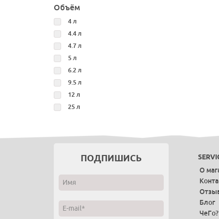
Объём
4 л
4.4 л
4.7 л
5 л
6.2 л
9.5 л
12 л
25 л
ПОДПИШИСЬ
SERVI
О маг
Конт
Отзы
Блог
ЧеГо?