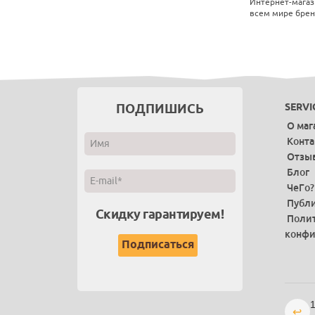
Интернет-магаз
всем мире бренд
ПОДПИШИСЬ
SERVI
О маг
Конт
Отзы
Блог
ЧеГо?
Публи
Скидку гарантируем!
Поли
конфи
1
↩