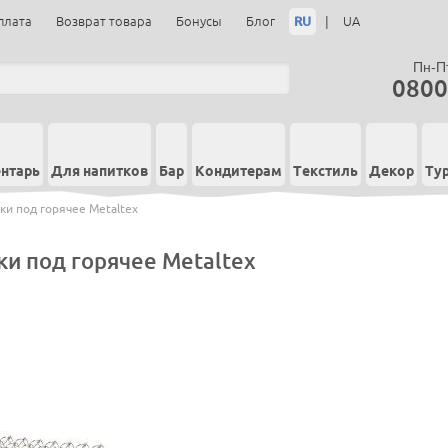
RU
|
плата
Возврат товара
Бонусы
Блог
UA
Пн-Пт
0800
нтарь
Для напитков
Бар
Кондитерам
Текстиль
Декор
Ту
ки под горячее Metaltex
и под горячее Metaltex