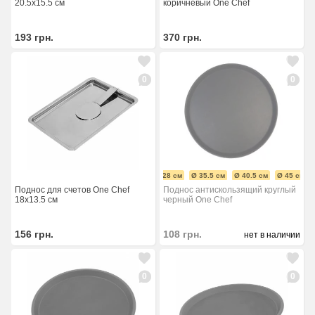
20.5х15.5 см
коричневый One Chef
193
грн.
370
грн.
0
0
Ø 28 см
Ø 35.5 см
Ø 40.5 см
Ø 45 см
Поднос для счетов One Chef
Поднос антискользящий круглый
18х13.5 см
черный One Chef
156
грн.
108
грн.
нет в наличии
0
0