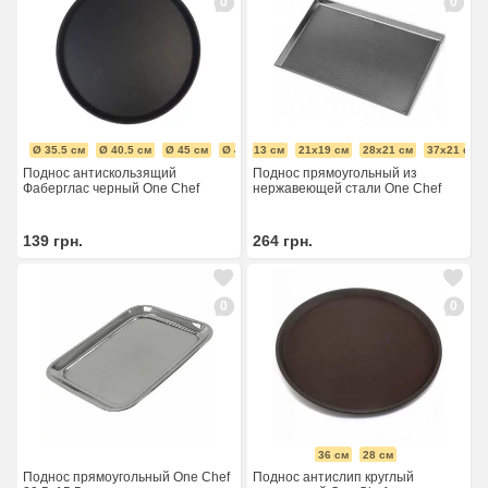
0
0
8 см
Ø 35.5 см
Ø 40.5 см
Ø 45 см
Ø 49.5 см
21х13 см
21х19 см
28х21 см
37х21 см
Поднос антискользящий
Поднос прямоугольный из
Фаберглас черный One Chef
нержавеющей стали One Chef
139
грн.
264
грн.
0
0
36 см
28 см
Поднос прямоугольный One Chef
Поднос антислип круглый