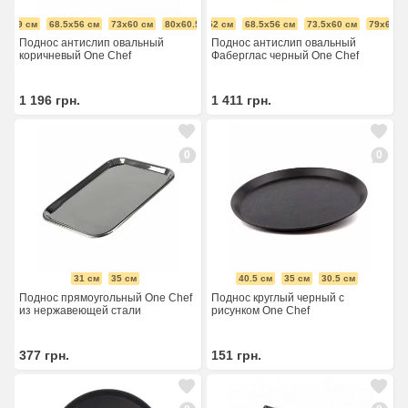
63х49 см
68.5х56 см
73х60 см
80х60.5 см
63.5х52 см
68.5х56 см
73.5х60 см
79х64 с
Поднос антислип овальный
Поднос антислип овальный
коричневый One Chef
Фаберглас черный One Chef
1 196
грн.
1 411
грн.
0
0
31 см
35 см
40.5 см
35 см
30.5 см
Поднос прямоугольный One Chef
Поднос круглый черный с
из нержавеющей стали
рисунком One Chef
377
грн.
151
грн.