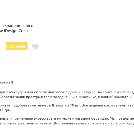
ля хранения яиц в
 iDesign Crisp
Под заказ
ателей
дит аксессуары для облегчения забот в доме и на кухне. Американский брен
 организации пространства в холодильнике, шкафчике, в ванной комнате и н
можете подобрать контейнеры IDesign из 10 шт. Все изделия изготовлены из
15 грн.
ьные и практичные аксессуары в интернет-магазине Сервицио. Мы предлага
, отзывы реальных клиентов. Доставляем заказы оперативно, в любой город 