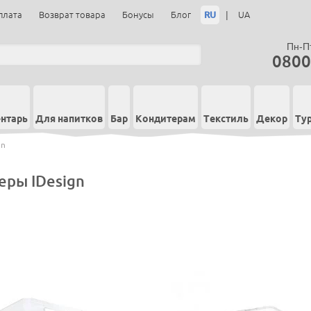
RU
|
плата
Возврат товара
Бонусы
Блог
UA
Пн-Пт
0800
нтарь
Для напитков
Бар
Кондитерам
Текстиль
Декор
Ту
gn
еры IDesign