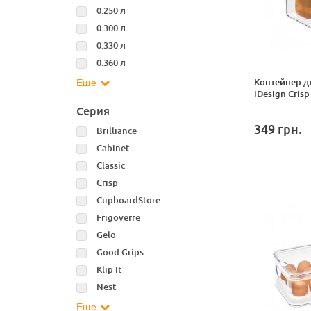
0.250 л
0.300 л
0.330 л
0.360 л
Контейнер д
Еще
iDesign Crisp
Серия
349
грн.
Brilliance
Cabinet
Classic
Crisp
CupboardStore
Frigoverre
Gelo
Good Grips
Klip It
Nest
Еще