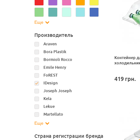
Еще
Производитель
Araven
Bora Plastik
Контейнер д
Bormioli Rocco
холодильнике
Emile Henry
FoREST
419
грн.
IDesign
Joseph Joseph
Kela
Lekue
Martellato
Еще
Страна регистрации бренда