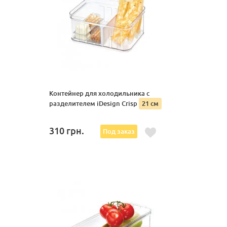
Контейнер для холодильника с
разделителем iDesign Crisp
21 см
310
грн.
Под заказ