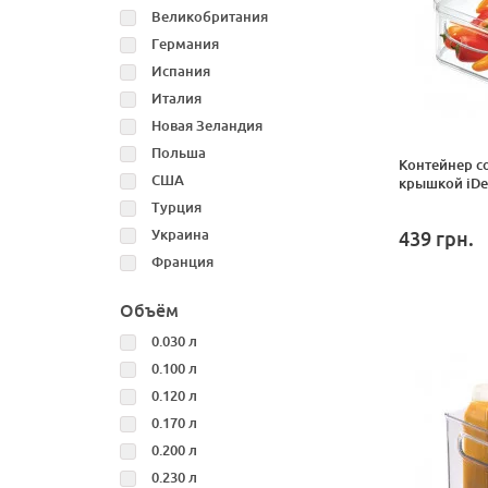
Великобритания
Германия
Испания
Италия
Новая Зеландия
Польша
Контейнер с
США
крышкой iDes
Турция
Украина
439
грн.
Франция
Объём
0.030 л
0.100 л
0.120 л
0.170 л
0.200 л
0.230 л