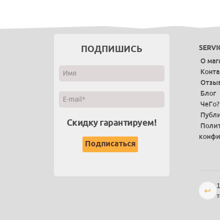
ПОДПИШИСЬ
SERVI
О маг
Конт
Отзы
Блог
ЧеГо?
Публи
Скидку гарантируем!
Поли
конфи
1
↩
т