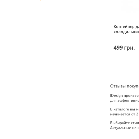
Контейнер д
холодильнике
499
грн.
Отзывы покуп
IDesign произво
для эффективной
В каталоге вы 
начинается от 2
Выбирайте стил
Актуальные цены