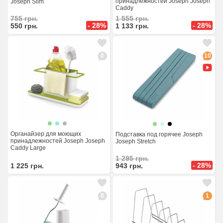
принадлежностей Joseph Joseph
Joseph Slim
Caddy
755
грн.
1 555
грн.
- 28%
- 28%
550
грн.
1 133
грн.
0
10
Органайзер для моющих
Подставка под горячее Joseph
принадлежностей Joseph Joseph
Joseph Stretch
Caddy Large
1 295
грн.
- 28%
943
грн.
1 225
грн.
0
1