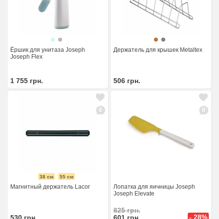
Ёршик для унитаза Joseph
Держатель для крышек Metaltex
Joseph Flex
1 755
грн.
506
грн.
0
0
38 см
55 см
Магнитный держатель Lacor
Лопатка для яичницы Joseph
Joseph Elevate
825
грн.
- 28%
530
грн.
601
грн.