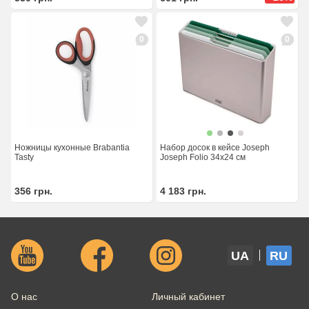
0
0
Ножницы кухонные Brabantia
Набор досок в кейсе Joseph
Tasty
Joseph Folio 34х24 см
356
грн.
4 183
грн.
UA
RU
О нас
Личный кабинет