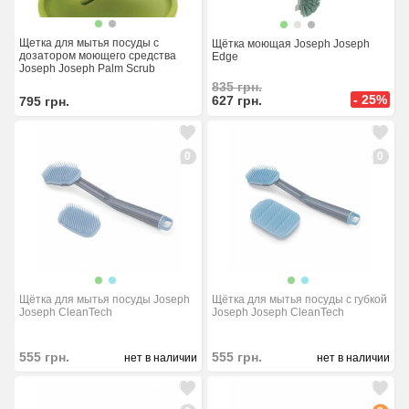
Щетка для мытья посуды с
Щётка моющая Joseph Joseph
дозатором моющего средства
Edge
Joseph Joseph Palm Scrub
835
грн.
- 25%
627
грн.
795
грн.
0
0
Щётка для мытья посуды Joseph
Щётка для мытья посуды с губкой
Joseph CleanTech
Joseph Joseph CleanTech
555
грн.
555
грн.
нет в наличии
нет в наличии