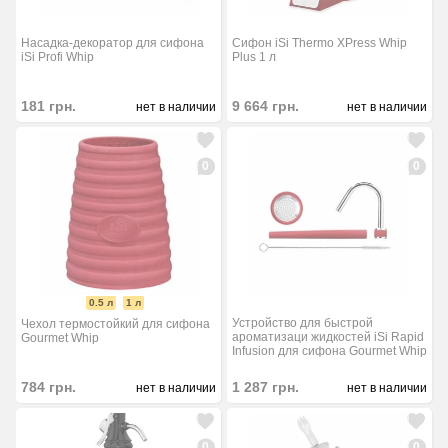
Насадка-декоратор для сифона
Сифон iSi Thermo XPress Whip
iSi Profi Whip
Plus 1 л
181
грн.
9 664
грн.
нет в наличии
нет в наличии
0
0
0.5 л
1 л
Устройство для быстрой
Чехол термостойкий для сифона
ароматизаци жидкостей iSi Rapid
Gourmet Whip
Infusion для сифона Gourmet Whip
784
грн.
1 287
грн.
нет в наличии
нет в наличии
0
0