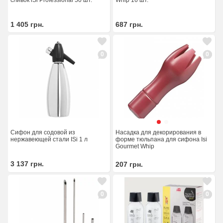
сливок iSi Professional 50 шт.
Whip 16 шт.
1 405
грн.
687
грн.
0
0
Насадка для декорирования в
Сифон для содовой из
форме тюльпана для сифона Isi
нержавеющей стали ISi 1 л
Gourmet Whip
3 137
грн.
207
грн.
0
0