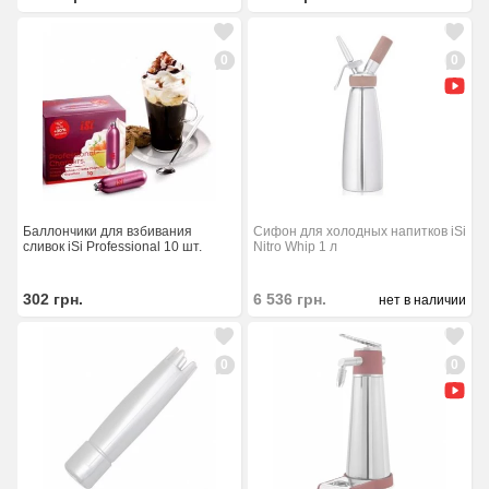
0
0
Баллончики для взбивания
Сифон для холодных напитков iSi
сливок iSi Professional 10 шт.
Nitro Whip 1 л
302
грн.
6 536
грн.
нет в наличии
0
0