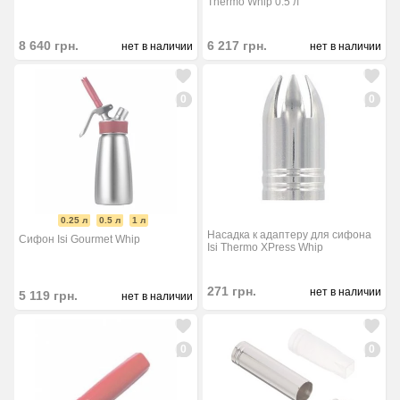
Thermo Whip 0.5 л
8 640
грн.
6 217
грн.
нет в наличии
нет в наличии
0
0
0.25 л
0.5 л
1 л
Насадка к адаптеру для сифона
Сифон Isi Gourmet Whip
Isi Thermo XPress Whip
271
грн.
нет в наличии
5 119
грн.
нет в наличии
0
0