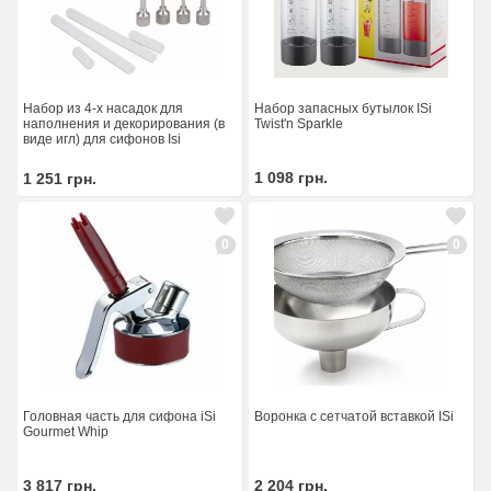
Набор из 4-х насадок для
Набор запасных бутылок ISi
наполнения и декорирования (в
Twist'n Sparkle
виде игл) для сифонов Isi
1 098
грн.
1 251
грн.
0
0
Головная часть для сифона iSi
Воронка с сетчатой вставкой ISi
Gourmet Whip
3 817
грн.
2 204
грн.