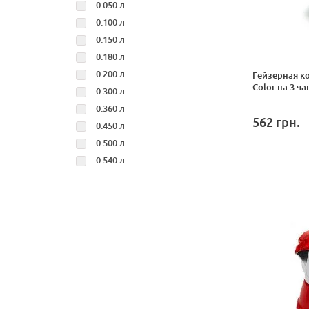
0.050 л
0.100 л
0.150 л
0.180 л
0.200 л
Гейзерная к
Color на 3 ч
0.300 л
0.360 л
562
грн.
0.450 л
0.500 л
0.540 л