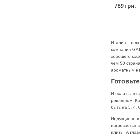
769
грн.
Италия – несо
компания GAT
хорошего кофе
чем 50 стран
ароматным на
Готовьт
И если вы в 
решением. Ка
быть на 3, 4, 
Индукционная 
нагревается 
плиты. А глав