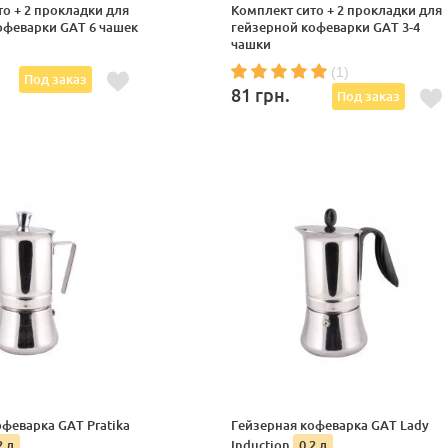
о + 2 прокладки для
Комплект сито + 2 прокладки для
офеварки GAT 6 чашек
гейзерной кофеварки GAT 3-4
чашки
(1)
Под заказ
81
грн.
Под заказ
феварка GAT Pratika
Гейзерная кофеварка GAT Lady
2 л
Induction
0.2 л