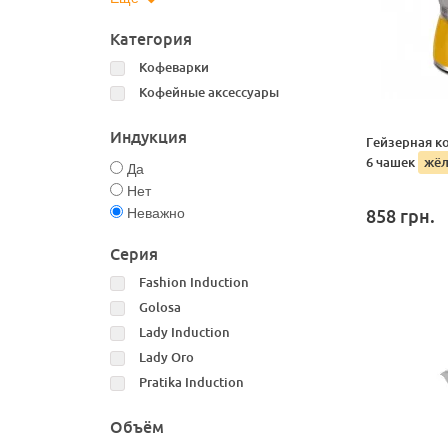
Категория
Кофеварки
Кофейные аксессуары
Индукция
Гейзерная ко
6 чашек
жёл
Да
Нет
Неважно
858
грн.
Серия
Fashion Induction
Golosa
Lady Induction
Lady Oro
Pratika Induction
Объём