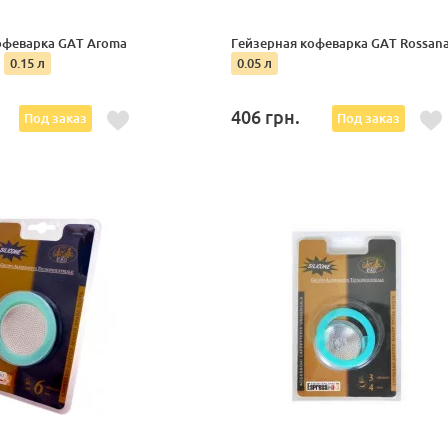
офеварка GAT Aroma
Гейзерная кофеварка GAT Rossan
n
0.15 л
0.05 л
406
грн.
Под заказ
Под заказ