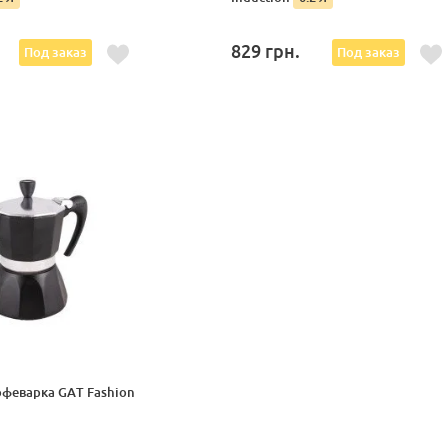
829
грн.
Под заказ
Под заказ
офеварка GAT Fashion