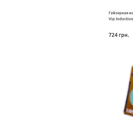
Гейзерная к
Vip Inductio
724
грн.