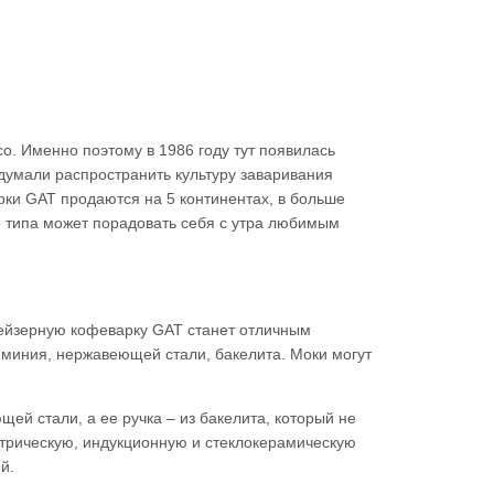
о. Именно поэтому в 1986 году тут появилась
думали распространить культуру заваривания
рки GAT продаются на 5 континентах, в больше
о типа может порадовать себя с утра любимым
гейзерную кофеварку GAT станет отличным
миния, нержавеющей стали, бакелита. Моки могут
ей стали, а ее ручка – из бакелита, который не
ктрическую, индукционную и стеклокерамическую
й.