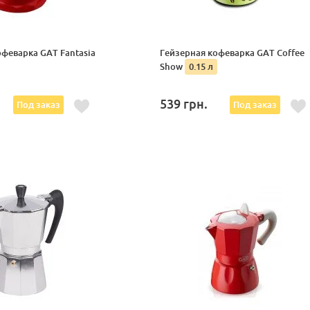
феварка GAT Fantasia
Гейзерная кофеварка GAT Coffee
Show
0.15 л
539
грн.
Под заказ
Под заказ