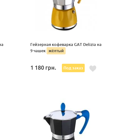
на
Гейзерная кофеварка GAT Delizia на
9 чашек
жёлтый
1 180
грн.
Под заказ