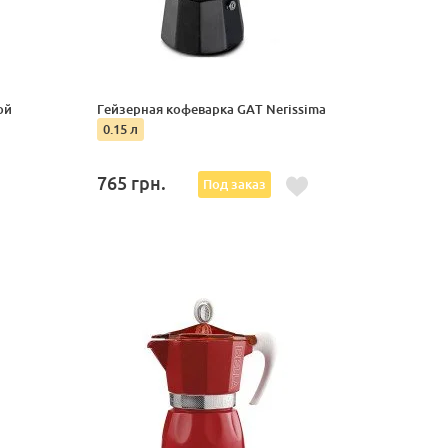
ой
Гейзерная кофеварка GAT Nerissima
0.15 л
765
грн.
Под заказ