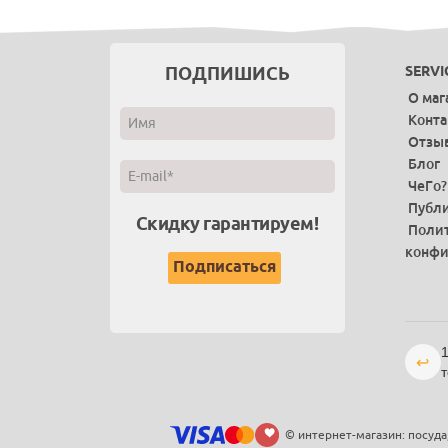
ПОДПИШИСЬ
SERVI
О маг
Конт
Отзы
Блог
ЧеГо?
Публи
Скидку гарантируем!
Поли
конфи
1
↩
т
© интернет-магазин: посуда