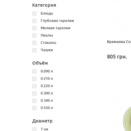
Категория
Блюда
Глубокие тарелки
Мелкие тарелки
Пиалы
Креманка Cos
Стаканы
Чашки
805
грн.
Объём
0.090 л
0.210 л
0.220 л
0.300 л
0.340 л
0.550 л
Диаметр
7 см