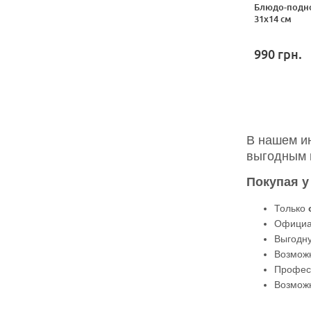
Блюдо-подно
31x14 см
990
грн.
В нашем и
выгодным 
Покупая у
Только
Офици
Выгодну
Возможн
Професс
Возможн