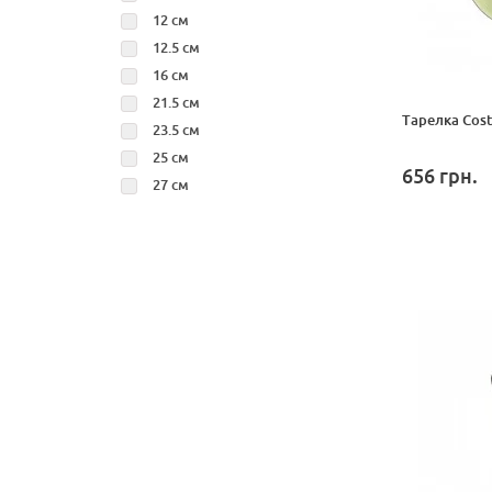
12 см
12.5 см
16 см
21.5 см
Тарелка Cost
23.5 см
25 см
656
грн.
27 см