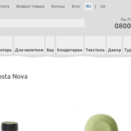
RU
|
плата
Возврат товара
Бонусы
Блог
UA
Пн-Пт
0800
нтарь
Для напитков
Бар
Кондитерам
Текстиль
Декор
Ту
osta Nova