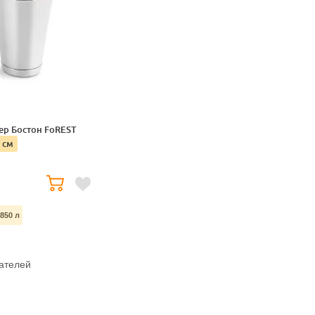
ер Бостон FoREST
6 см
.850 л
ателей