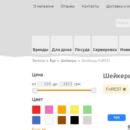
О магазине
Отзывы
Контакты
Доставка и о
Бренды
Для дома
Посуда
Сервировка
Инве
Servicio
>
Бар
>
Шейкеры
>
Шейкеры FoREST
Цена
Шейкеры
от
до
грн.
FoREST
Цвет
топ
Еще