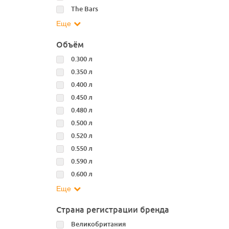
The Bars
Еще
Объём
0.300 л
0.350 л
0.400 л
0.450 л
0.480 л
0.500 л
0.520 л
0.550 л
0.590 л
0.600 л
Еще
Страна регистрации бренда
Великобритания