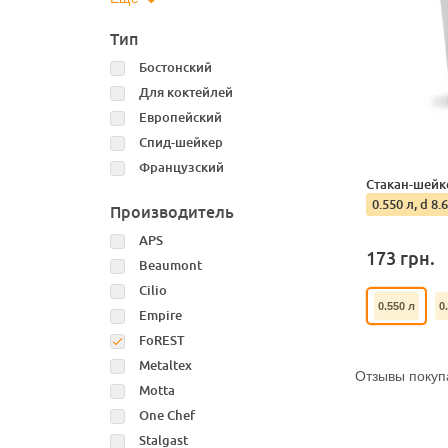
Тип
Бостонский
Для коктейлей
Европейский
Спид-шейкер
Французский
Стакан-шейк
0.550 л, d 8.
Производитель
APS
173
грн.
Beaumont
Cilio
0.550 л
0
Empire
FoREST
Metaltex
Отзывы покуп
Motta
One Chef
Stalgast