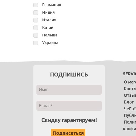
Германия
Индия
Италия
Китай
Польша
Украина
ПОДПИШИСЬ
SERVI
О маг
Конт
Отзы
Блог
ЧеГо?
Публи
Скидку гарантируем!
Поли
конфи