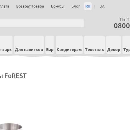
RU
|
плата
Возврат товара
Бонусы
Блог
UA
Пн-Пт
0800
нтарь
Для напитков
Бар
Кондитерам
Текстиль
Декор
Ту
 FoREST