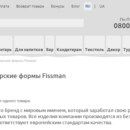
RU
|
плата
Возврат товара
Бонусы
Блог
UA
Пн-Пт
0800
нтарь
Для напитков
Бар
Кондитерам
Текстиль
Декор
Ту
ерские формы Fissman
рские формы Fissman
 одного товара.
это бренд с мировым именем, который заработал свою 
ых товаров. Все изделия компании производятся из бе
ответствуют европейским стандартам качества.