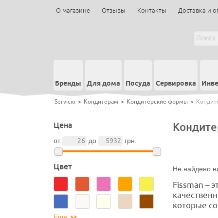
О магазине
Отзывы
Контакты
Доставка и о
Бренды
Для дома
Посуда
Сервировка
Инве
Servicio
>
Кондитерам
>
Кондитерские формы
>
Кондит
Цена
Кондите
от
до
грн.
Цвет
Не найдено ни
Fissman – 
качественн
которые со
Еще