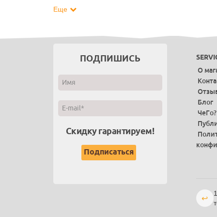
Еще
ПОДПИШИСЬ
SERVI
О маг
Конт
Отзы
Блог
ЧеГо?
Публи
Скидку гарантируем!
Поли
конфи
1
↩
т