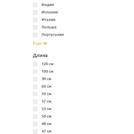
Индия
Испания
Италия
Польша
Португалия
Еще
Длина
120 см
100 см
90 см
60 см
59 см
57 см
53 см
50 см
48 см
47 см