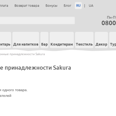
RU
|
плата
Возврат товара
Бонусы
Блог
UA
Пн-Пт
0800
нтарь
Для напитков
Бар
Кондитерам
Текстиль
Декор
Ту
онные принадлежности Sakura
е принадлежности Sakura
 одного товара.
ателей