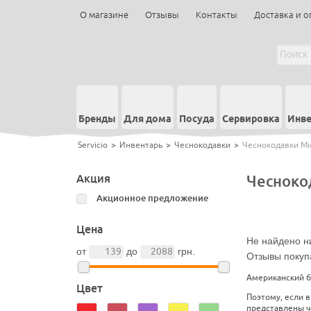
О магазине
Отзывы
Контакты
Доставка и о
Бренды
Для дома
Посуда
Сервировка
Инве
Servicio
>
Инвентарь
>
Чеснокодавки
>
Чеснокодавки Mi
Акция
Чесноко
Акционное предложение
Цена
Не найдено ни
от
до
грн.
Отзывы покуп
Американский бр
Цвет
Поэтому, если в
представлены че