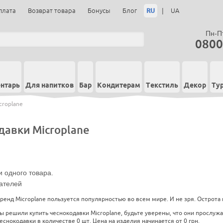
RU
|
плата
Возврат товара
Бонусы
Блог
UA
Пн-Пт
0800
нтарь
Для напитков
Бар
Кондитерам
Текстиль
Декор
Ту
croplane
давки Microplane
 одного товара.
ателей
енд Microplane пользуется популярностью во всем мире. И не зря. Острота и
ы решили купить чеснокодавки Microplane, будьте уверены, что они прослужа
снокодавки в количестве 0 шт. Цена на изделия начинается от 0 грн.