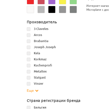
Интернет-магаз
Microplane с до
Производитель
3 Claveles
Arcos
Brabantia
Joseph Joseph
Kela
Korkmaz
Kuchenprofi
Metaltex
Stalgast
Vinzer
Еще
Страна регистрации бренда
Бельгия