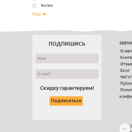
Rocker
Еще
ПОДПИШИСЬ
SERVI
О маг
Конт
Отзы
Блог
ЧеГо?
Публи
Скидку гарантируем!
Поли
конфи
1
↩
т