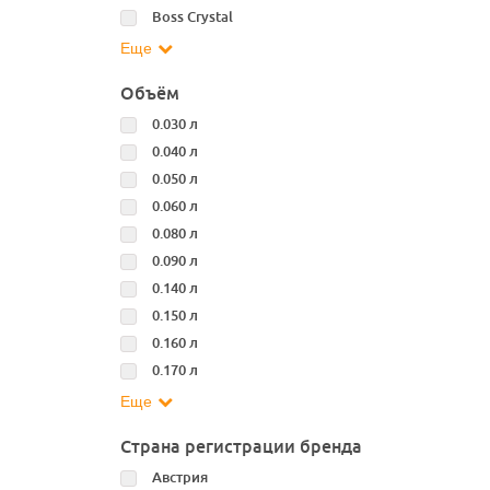
Boss Crystal
Еще
Объём
0.030 л
0.040 л
0.050 л
0.060 л
0.080 л
0.090 л
0.140 л
0.150 л
0.160 л
0.170 л
Еще
Страна регистрации бренда
Австрия