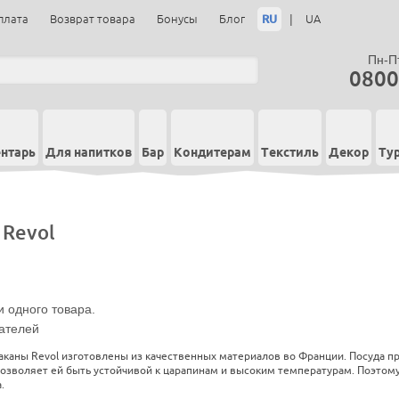
RU
|
плата
Возврат товара
Бонусы
Блог
UA
Пн-Пт
0800
нтарь
Для напитков
Бар
Кондитерам
Текстиль
Декор
Ту
 Revol
 одного товара.
ателей
каны Revol изготовлены из качественных материалов во Франции. Посуда пр
позволяет ей быть устойчивой к царапинам и высоким температурам. Поэтому
.