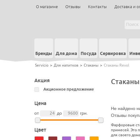
О магазине
Отзывы
Контакты
Доставка и о
Бренды
Для дома
Посуда
Сервировка
Инве
Servicio
>
Для напитков
>
Стаканы
>
Стаканы Revol
Акция
Стаканы
Акционное предложение
Цена
Не найдено ни
от
до
грн.
Отзывы покуп
Фарфоровые ста
Цвет
примесей. Это 
для своего дома