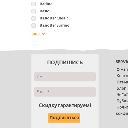
Barline
Basic
Basic Bar Classic
Basic Bar Surfing
Еще
ПОДПИШИСЬ
SERVI
О маг
Конт
Отзы
Блог
ЧеГо?
Публи
Скидку гарантируем!
Поли
конфи