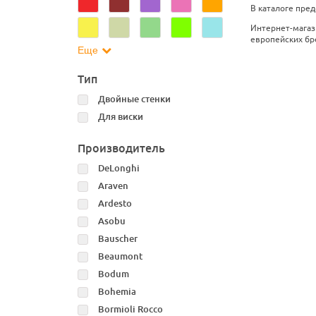
В каталоге пред
Интернет-магаз
европейских бре
Еще
Тип
Двойные стенки
Для виски
Производитель
DeLonghi
Araven
Ardesto
Asobu
Bauscher
Beaumont
Bodum
Bohemia
Bormioli Rocco